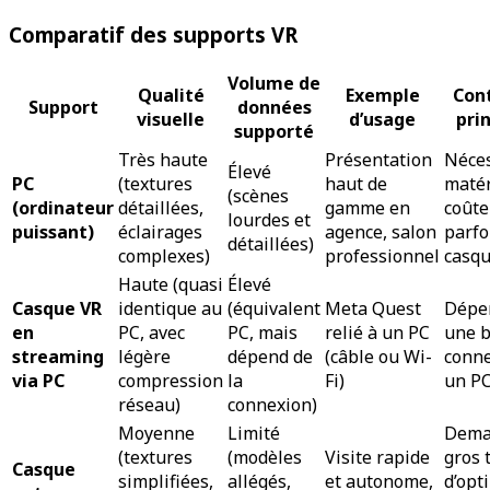
Comparatif des supports VR
Volume de
Qualité
Exemple
Con
Support
données
visuelle
d’usage
pri
supporté
Très haute
Présentation
Néces
Élevé
PC
(textures
haut de
matér
(scènes
(ordinateur
détaillées,
gamme en
coûte
lourdes et
puissant)
éclairages
agence, salon
parfo
détaillées)
complexes)
professionnel
casqu
Haute (quasi
Élevé
Casque VR
identique au
(équivalent
Meta Quest
Dépe
en
PC, avec
PC, mais
relié à un PC
une 
streaming
légère
dépend de
(câble ou Wi-
conne
via PC
compression
la
Fi)
un PC
réseau)
connexion)
Moyenne
Limité
Dema
(textures
(modèles
Visite rapide
gros 
Casque
simplifiées,
allégés,
et autonome,
d’opt