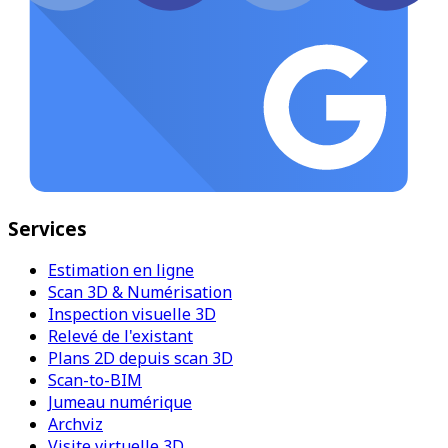
Services
Estimation en ligne
Scan 3D & Numérisation
Inspection visuelle 3D
Relevé de l'existant
Plans 2D depuis scan 3D
Scan-to-BIM
Jumeau numérique
Archviz
Visite virtuelle 3D