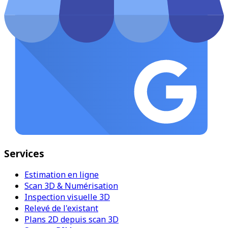
Services
Estimation en ligne
Scan 3D & Numérisation
Inspection visuelle 3D
Relevé de l'existant
Plans 2D depuis scan 3D